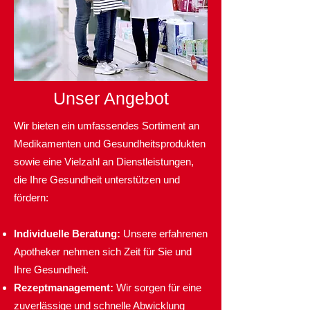
Unser Angebot
Wir bieten ein umfassendes Sortiment an
Medikamenten und Gesundheitsprodukten
sowie eine Vielzahl an Dienstleistungen,
die Ihre Gesundheit unterstützen und
fördern:
Individuelle Beratung:
Unsere erfahrenen
Apotheker nehmen sich Zeit für Sie und
Ihre Gesundheit.
Rezeptmanagement:
Wir sorgen für eine
zuverlässige und schnelle Abwicklung