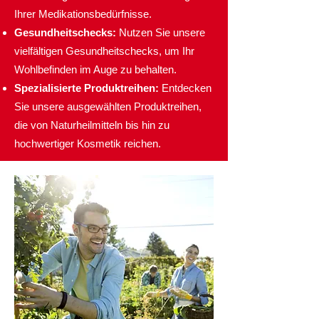
Ihrer Medikationsbedürfnisse.
Gesundheitschecks:
Nutzen Sie unsere
vielfältigen Gesundheitschecks, um Ihr
Wohlbefinden im Auge zu behalten.
Spezialisierte Produktreihen:
Entdecken
Sie unsere ausgewählten Produktreihen,
die von Naturheilmitteln bis hin zu
hochwertiger Kosmetik reichen.