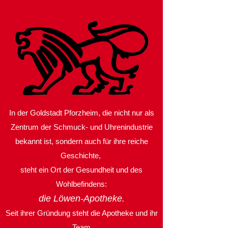
In der Goldstadt Pforzheim,
die nicht nur als
Zentrum der Schmuck- und Uhrenindustrie
bekannt ist,
sondern auch für ihre reiche
Geschichte,
steht ein Ort der Gesundheit
und des
Wohlbefindens:
die Löwen-Apotheke.
Seit ihrer Gründung steht die Apotheke und ihr
Team